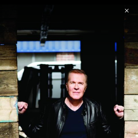
Menu
ABC
Home
News
Musik
Videos
Fotos
Pressefotos 2016