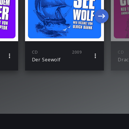
CD
2009
CD
Der Seewolf
Drac