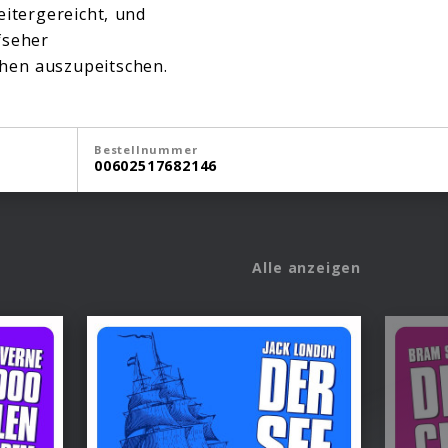
itergereicht, und
fseher
chen auszupeitschen.
Bestellnummer
00602517682146
Alle anzeigen