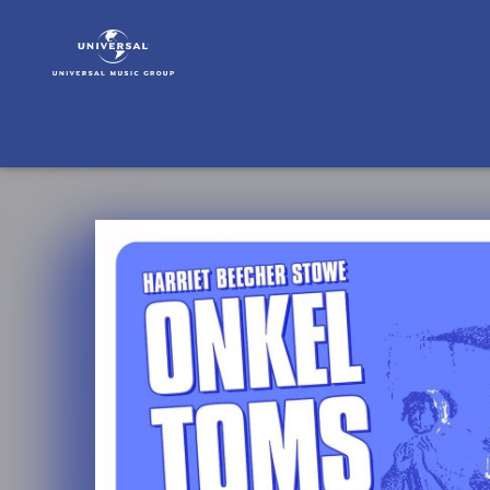
Abenteuer
zum
Hören
|
Musik
|
Onkel
Toms
Hütte