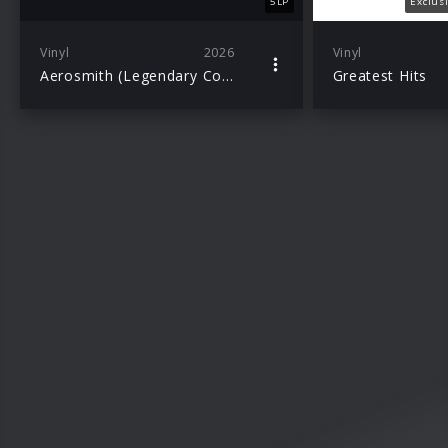
5LP
Exclus
Vinyl
2026
Vinyl
Aerosmith (Legendary Collector’s Edition)
Greatest Hits