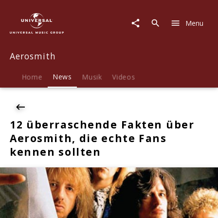
Aerosmith
|
Menu
News
|
12
Aerosmith
überraschende
Fakten
über
Home
News
Musik
Videos
Aerosmith,
die
echte
Fans
12 überraschende Fakten über
kennen
Aerosmith, die echte Fans
sollten
kennen sollten