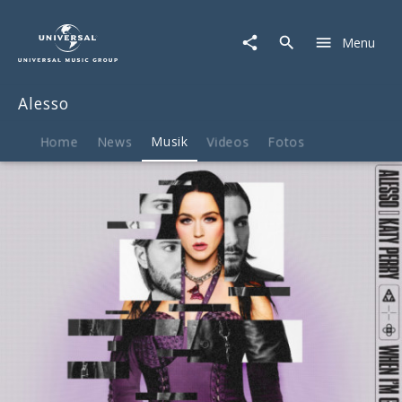
Alesso
|
Menu
Musik
|
When
Alesso
I'm
Gone
Home
News
Musik
Videos
Fotos