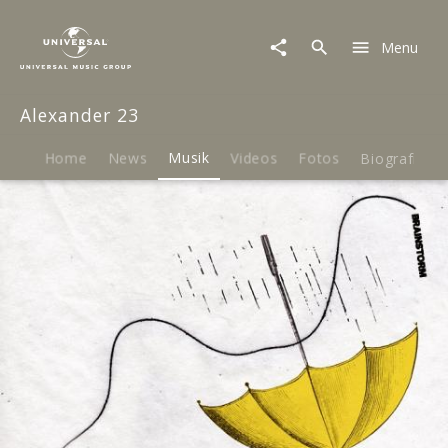
Alexander
23
Menu
|
Musik
|
Alexander 23
Brainstorm
Home
News
Musik
Videos
Fotos
Biografie