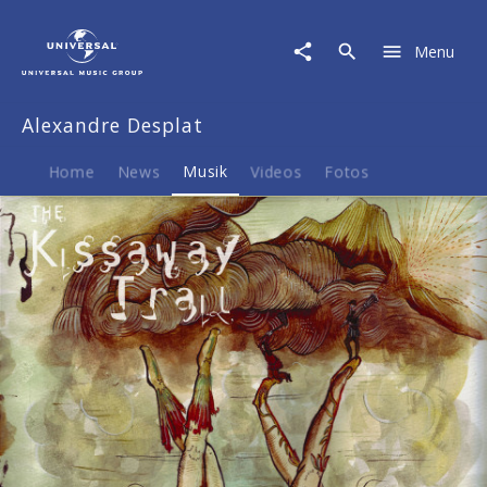
Alexandre
Desplat
Menu
|
Musik
|
Alexandre Desplat
Gefahr
und
Begierde
Home
News
Musik
Videos
Fotos
-
Original
Motion
Picture
Soundtrack