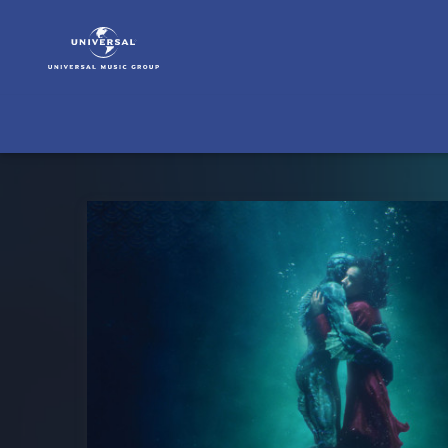
Alexandre
Desplat
|
Musik
&
Merch