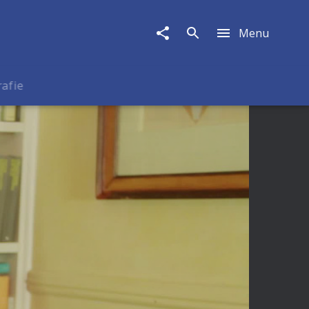
Menu
rafie