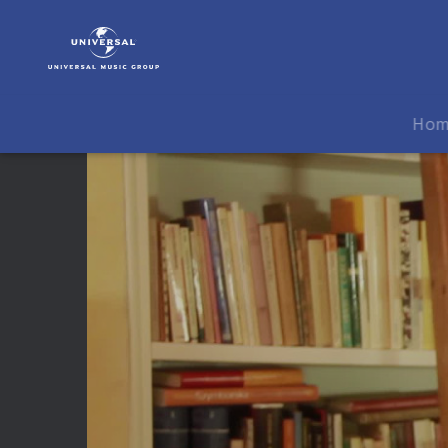
Alfred
Brendel
|
Video
|
Ho
Alfred
Brendel
im
Interview
-
Teil
1:
Über
Musik
und
Interpretation