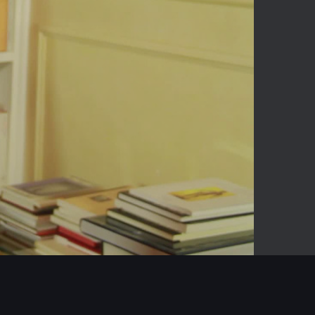
06:35
Mute
Enter
fullscreen