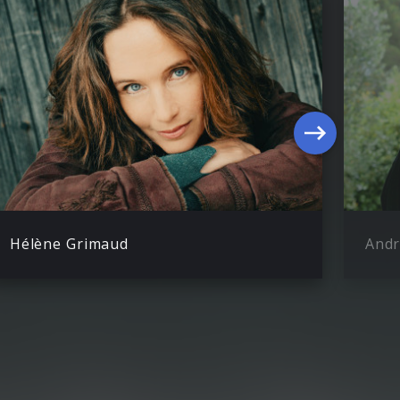
Hélène Grimaud
Andr