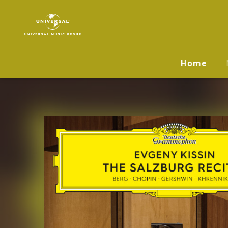
Evgeny
Kissin
|
Musik
&
Home
Merch