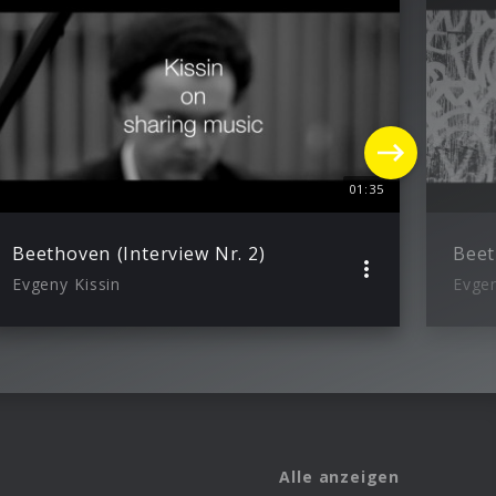
01:35
Beethoven (Interview Nr. 2)
Beet
Evgeny Kissin
Evgen
Alle anzeigen