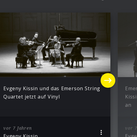
Evgeny Kissin und das Emerson String
Emer
Quartet jetzt auf Vinyl
Kiss
an
vor 7 Jahren
vor 7
Evgeny Kissin
Evge