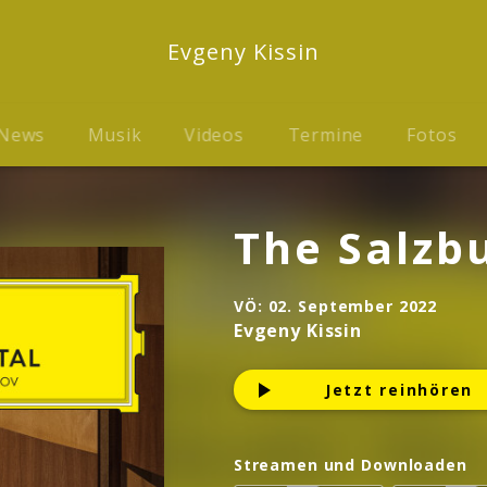
Evgeny Kissin
News
Musik
Videos
Termine
Fotos
The Salzbu
VÖ:
02. September 2022
Evgeny Kissin
Jetzt reinhören
Streamen und Downloaden