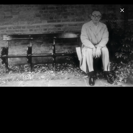
Menu
Alfred Brendel
Home
News
Musik
Videos
Fotos
Biografie
Alfred Brendel: Complete Philips
Recordings