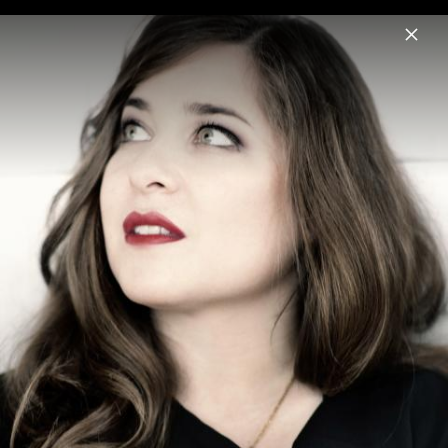
Menu
Alisa Weilerstein
Home
News
Musik
Videos
Fotos
Biografie
Shostakovich Cello Concertos 1&2