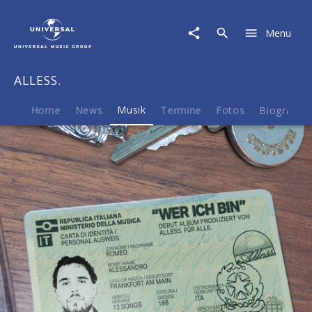
ALLESS.
|
Menu
Musik
|
Wer
ALLESS.
ich
bin
Home
News
Musik
Termine
Fotos
Biografie