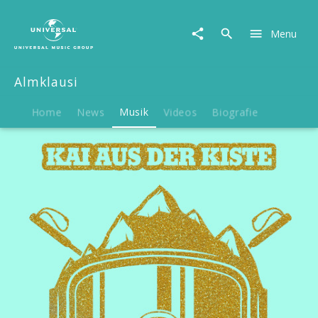
Almklausi
|
Menu
Musik
|
Kai
Almklausi
aus
der
Kiste
Home
News
Musik
Videos
Biografie
(Single)