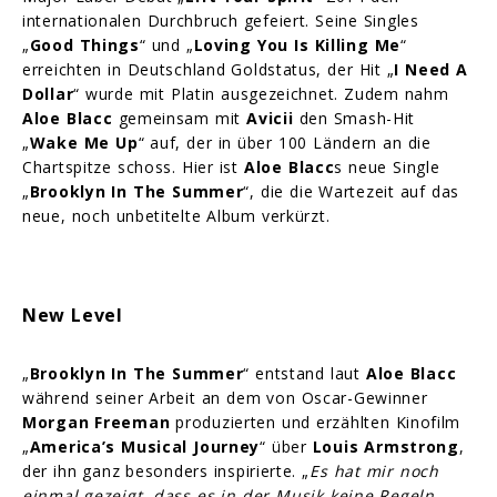
internationalen Durchbruch gefeiert. Seine Singles
„
Good Things
“ und „
Loving You Is Killing Me
“
erreichten in Deutschland Goldstatus, der Hit „
I Need A
Dollar
“ wurde mit Platin ausgezeichnet. Zudem nahm
Aloe Blacc
gemeinsam mit
Avicii
den Smash-Hit
„
Wake Me Up
“ auf, der in über 100 Ländern an die
Chartspitze schoss. Hier ist
Aloe Blacc
s neue Single
„
Brooklyn In The Summer
“, die die Wartezeit auf das
neue, noch unbetitelte Album verkürzt.
New Level
„
Brooklyn In The Summer
“ entstand laut
Aloe Blacc
während seiner Arbeit an dem von Oscar-Gewinner
Morgan Freeman
produzierten und erzählten Kinofilm
„
America’s Musical Journey
“ über
Louis Armstrong
,
der ihn ganz besonders inspirierte. „
Es hat mir noch
einmal gezeigt, dass es in der Musik keine Regeln