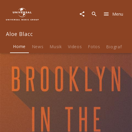
Aloe
Blacc
Menu
|
Musik
&
Aloe Blacc
Merch
Home
News
Musik
Videos
Fotos
Biografie