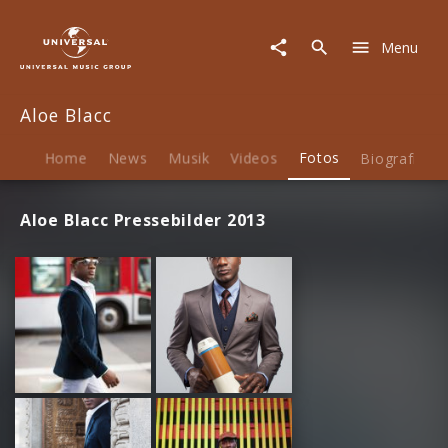
Aloe
Blacc
Menu
|
Fotos
Aloe Blacc
Home
News
Musik
Videos
Fotos
Biografie
Aloe Blacc Pressebilder 2013