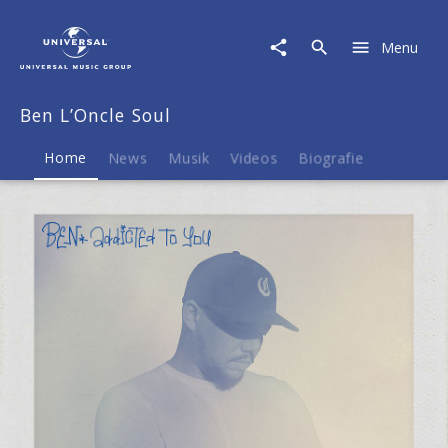
Ben
L’Oncle
Menu
Soul
|
Musik
Ben L’Oncle Soul
&
Merch
Home
News
Musik
Videos
Biografie