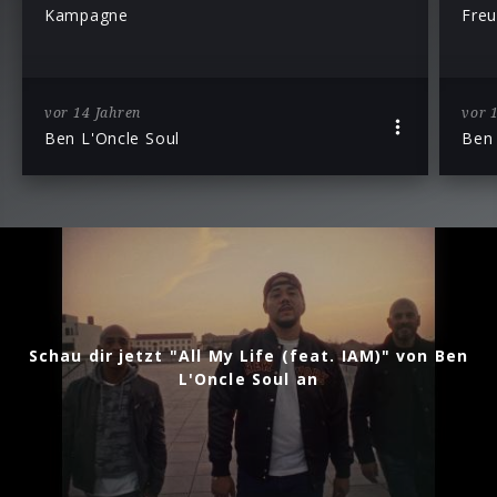
Kampagne
Freu
vor 14 Jahren
vor 
Ben L'Oncle Soul
Ben 
Schau dir jetzt "All My Life (feat. IAM)" von Ben
L'Oncle Soul an