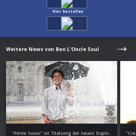
Hier bestellen
Weitere News von Ben L’Oncle Soul
“Petite Souer” ist Titelsong der neuen Duplo-
“Cra