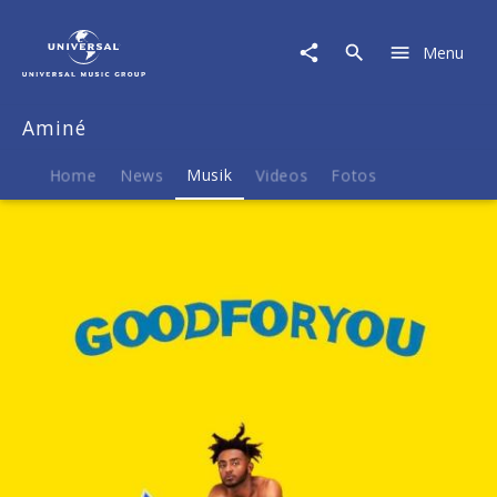
Aminé
|
Menu
Musik
|
Good
Aminé
For
You
Home
News
Musik
Videos
Fotos