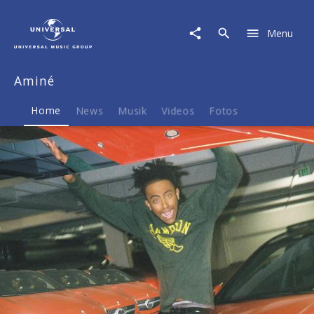
Aminé
|
Menu
Musik
&
Merch
Aminé
Home
News
Musik
Videos
Fotos