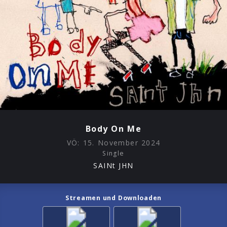
Body On Me
VÖ:
15. November 2024
Single
SAINt JHN
Streamen und Downloaden