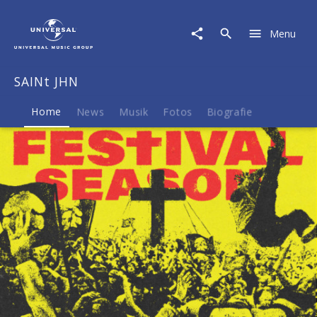
SAINt
JHN
Menu
|
Musik
&
SAINt JHN
Merch
Home
News
Musik
Fotos
Biografie