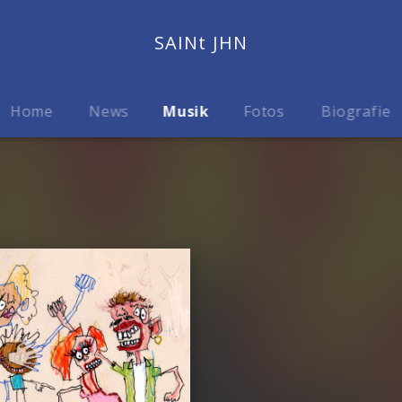
SAINt JHN
Home
News
Musik
Fotos
Biografie