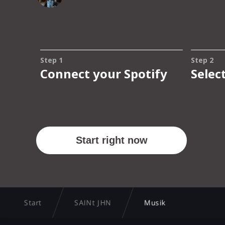
Start
SAINt JHN
Musik