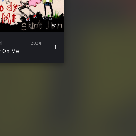
Single
al
2024
y On Me