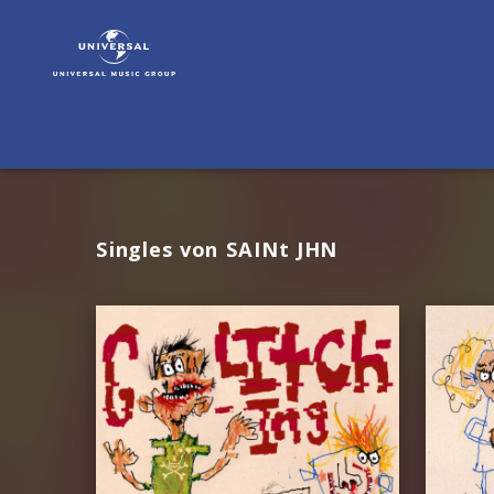
SAINt
JHN
|
Musik
Singles von SAINt JHN