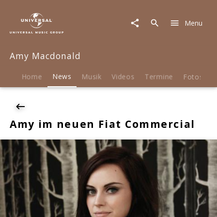
Amy
Macdonald
Menu
|
News
|
Amy Macdonald
Amy
im
neuen
Home
News
Musik
Videos
Termine
Fotos
B
Fiat
Commercial
Amy im neuen Fiat Commercial