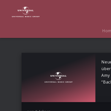
Amy
Winehouse
|
News
Ho
Neue
über
Amy 
“Bac