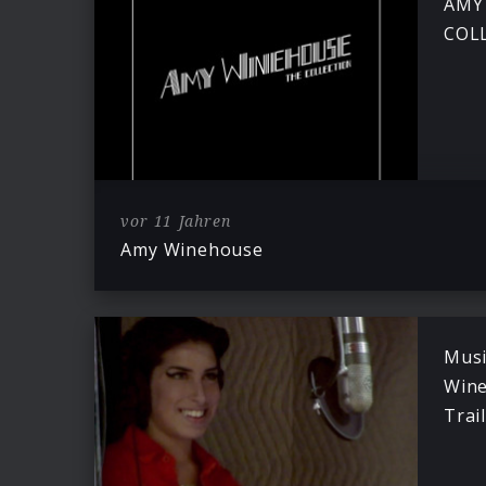
AMY
COL
vor 11 Jahren
Amy Winehouse
Musi
Wine
Trail