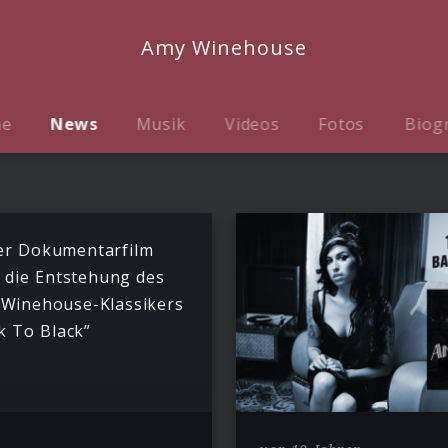
Amy Winehouse
me
News
Musik
Videos
Fotos
Biog
r Dokumentarfilm
 die Entstehung des
Winehouse-Klassikers
k To Black”