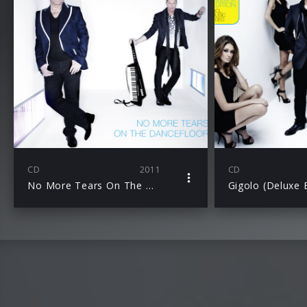
CD
2011
CD
No More Tears On The Dancefloor
Gigolo (Deluxe E