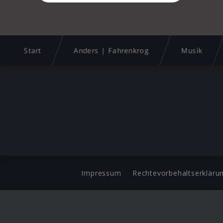
Start
Anders | Fahrenkrog
Musik
Impressum
Rechtevorbehaltserkläru
©