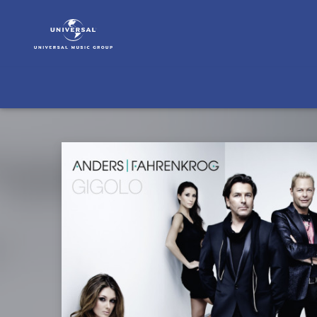
Anders
|
Fahrenkrog
|
Musik
|
Gigolo
(2-
Track)