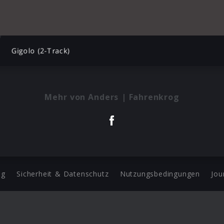
Gigolo (2-Track)
Mehr von Anders | Fahrenkrog
ng
Sicherheit & Datenschutz
Nutzungsbedingungen
Jou
Barrierefreiheit Statement
 Copyright 2026 Universal Music Group N.V. All Rights Reserve