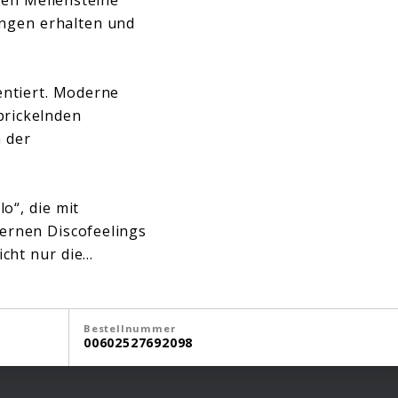
ungen erhalten und
entiert. Moderne
prickelnden
 der
o“, die mit
ernen Discofeelings
icht nur die…
Bestellnummer
00602527692098