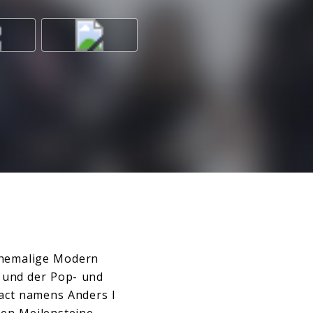
 ehemalige Modern
 und der Pop- und
act namens Anders I
en Meilensteine