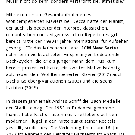
Musik nicht so sehr, sondern verströmt sie, atmet sie.“
Mit seiner ersten Gesamtaufnahme des
Wohltemperierten Klaviers bei Decca hatte der Pianist,
der auch als bedeutender Interpret klassischen,
romantischen und zeitgenössischen Repertoires gilt,
bereits Mitte der 1980er Jahre international für Aufsehen
gesorgt. Für das Münchener Label
ECM New Series
nahm er in vielbeachteten Einspielungen bedeutende
Bach-Zyklen, die er als junger Mann dem Publikum
bereits präsentiert hatte, ein zweites Mal vollständig
auf: neben dem Wohltemperierten Klavier (2012) auch
Bachs Goldberg-Variationen (2003) und die sechs
Partiten (2009).
In diesem Jahr erhält András Schiff die Bach-Medaille
der Stadt Leipzig. Der 1953 in Budapest geborene
Pianist habe Bachs Tastenmusik zeitlebens auf dem
modernen Flügel in den Mittelpunkt seiner Recitals
gestellt, so die Jury. Die Verleihung findet am 16. Juni
2022 im Rahmen des Leipziger Bachfests im Anschluss