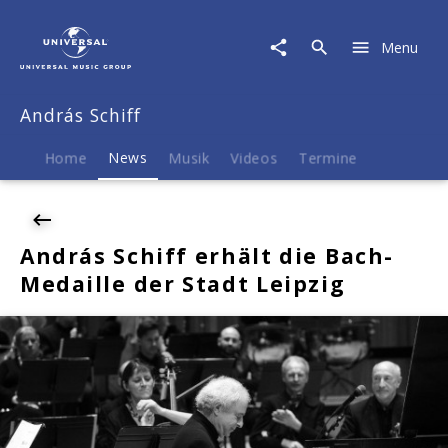
András
Schiff
Menu
|
News
|
András Schiff
András
Schiff
erhält
Home
News
Musik
Videos
Termine
die
Bach-
Medaille
der
András Schiff erhält die Bach-
Stadt
Medaille der Stadt Leipzig
Leipzig