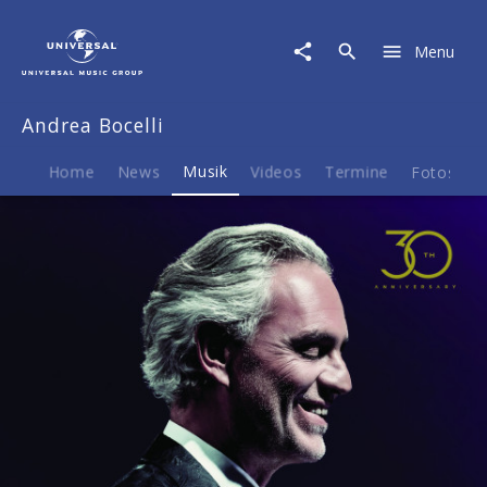
Andrea
Bocelli
Menu
|
Musik
|
Andrea Bocelli
Duets
Home
News
Musik
Videos
Termine
Fotos
B