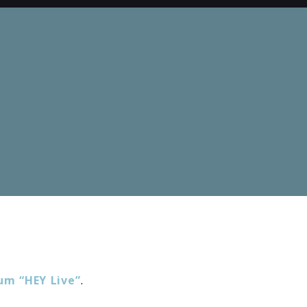
um “HEY Live”
.