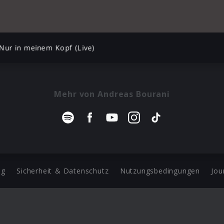
Nur in meinem Kopf (Live)
Mehr von Andreas Bourani
ng
Sicherheit & Datenschutz
Nutzungsbedingungen
Jou
Barrierefreiheit Statement
 Copyright 2026 Universal Music Group N.V. All Rights Reserve