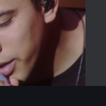
-04:32
Mute
Enter
fullscreen