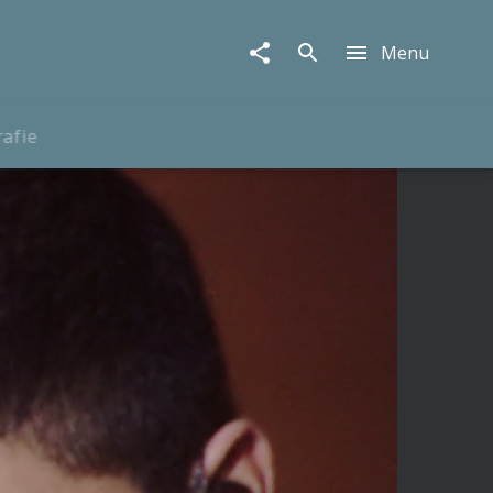
Menu
rafie