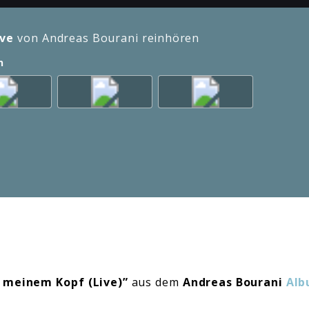
ive
von Andreas Bourani reinhören
n
n meinem Kopf (Live)”
aus dem
Andreas Bourani
Alb