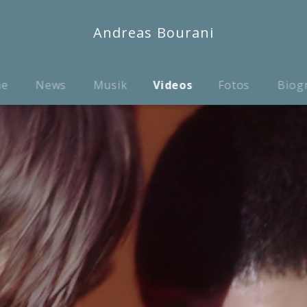
Andreas Bourani
me
News
Musik
Videos
Fotos
Biog