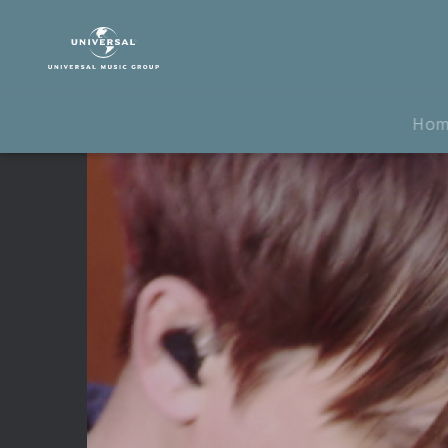
Andreas
Bourani
|
Video
|
Ho
Nur
in
meinem
Kopf
(Live)