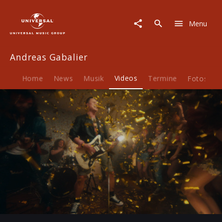
Andreas
Gabalier
Menu
|
Video
|
Andreas Gabalier
Verdammt
lang
her
Home
News
Musik
Videos
Termine
Fotos
B
Play
-04:10
Play
Mute
Ent