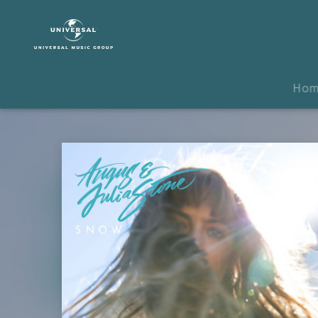
Angus
&
Julia
Stone
|
Ho
Musik
|
Snow