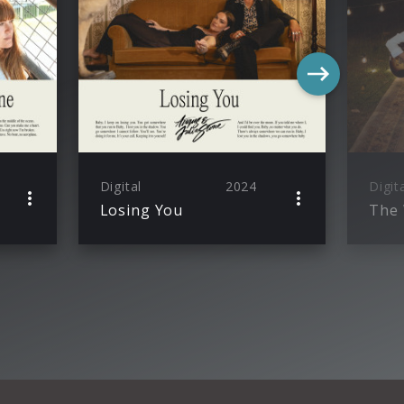
Digital
2024
Digit
Losing You
The