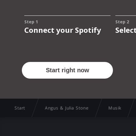
Start
Angus & Julia Stone
Musik