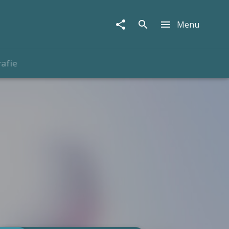
Menu
rafie