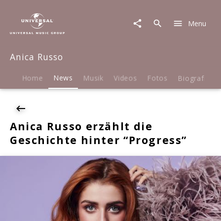
Anica
Russo
Menu
|
News
|
Anica Russo
Anica
Russo
erzählt
Home
News
Musik
Videos
Fotos
Biografie
die
Geschichte
hinter
"Progress"
Anica Russo erzählt die
Geschichte hinter “Progress”