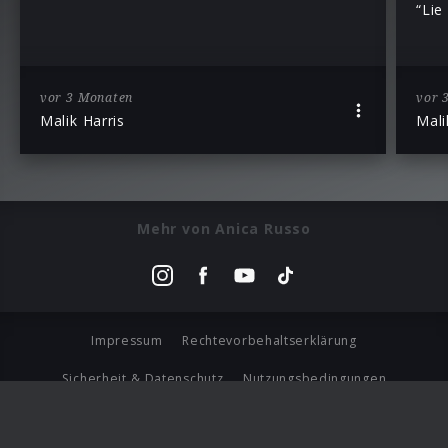
“Lie
vor 3 Monaten
vor 
Malik Harris
Mali
Mehr von Anica Russo
Impressum
Rechtevorbehaltserklärung
Sicherheit & Datenschutz
Nutzungsbedingungen
Journalistenlounge
Für Geschäftspartner