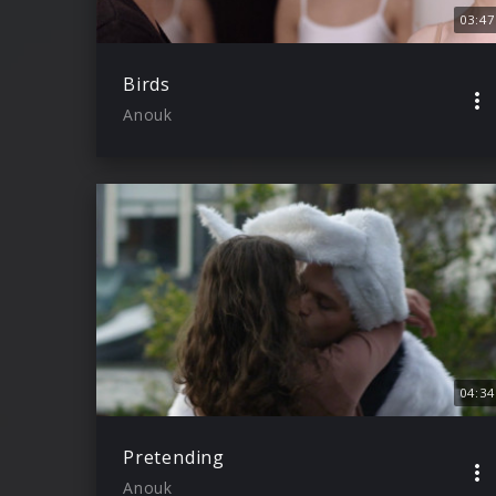
03:47
Birds
Anouk
04:34
Pretending
Anouk