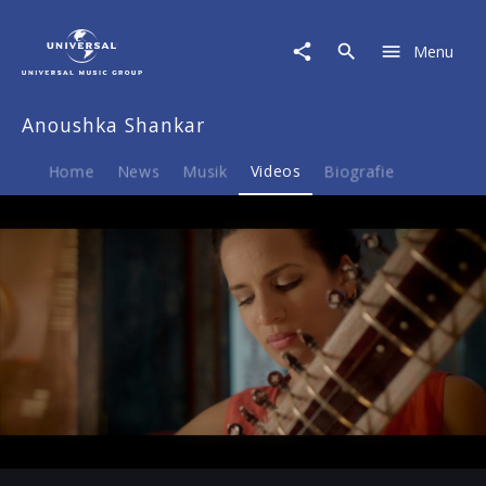
Anoushka
Shankar
Menu
|
Video
|
Anoushka Shankar
Guru:
Raga
Jogeshwari
Home
News
Musik
Videos
Biografie
-
Jod,
Jhala
Play
-05:28
Play
Mute
Ent