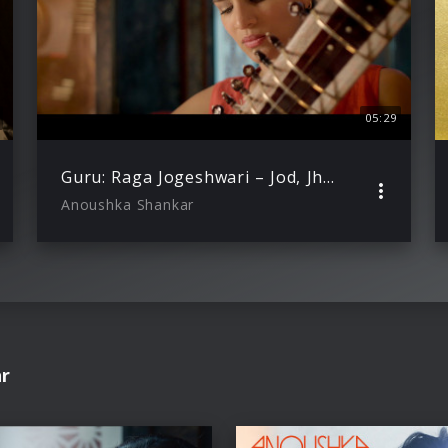
05:29
Guru: Raga Jogeshwari – Jod, Jhala
Anoushka Shankar
ar