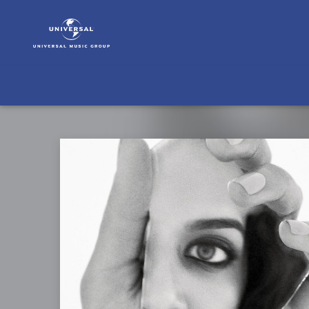
Anoushka
Shankar
|
Musik
&
Merch