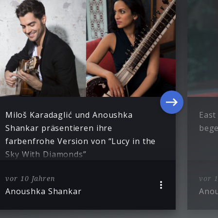
Miloš Karadaglić und Anoushka
East
Shankar präsentieren ihre
bege
farbenfrohe Version von “Lucy in the
Sky With Diamonds”
vor 10 Jahren
vor 1
Anoushka Shankar
Ano