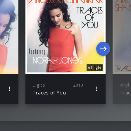
eSingle
Digital
2013
Vinyl
Traces of You
Trac