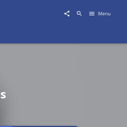
Menu
ns