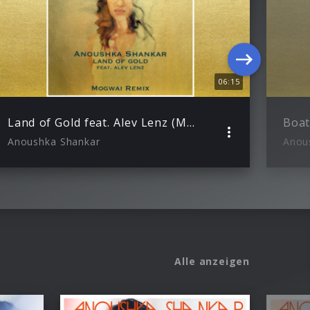
06:15
Land of Gold feat. Alev Lenz (Mogwai Remix)
Anoushka Shankar
Anou
Alle anzeigen