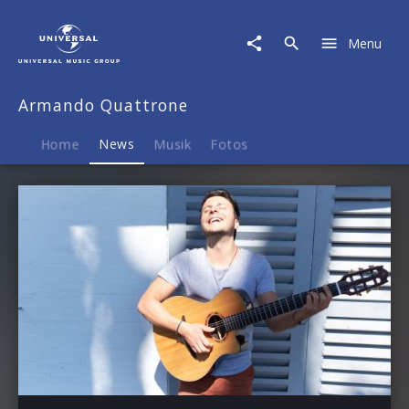
Armando
Quattrone
Menu
|
News
Armando Quattrone
Home
News
Musik
Fotos