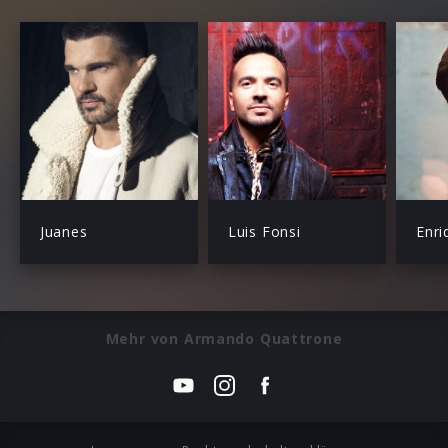
Juanes
Luis Fonsi
Enri
Mehr von Armando Quattrone