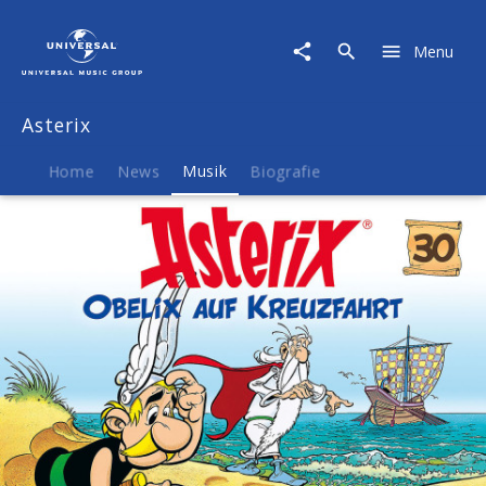
Asterix
|
Menu
Musik
|
30:
Asterix
Obelix
auf
Kreuzfahrt
Home
News
Musik
Biografie