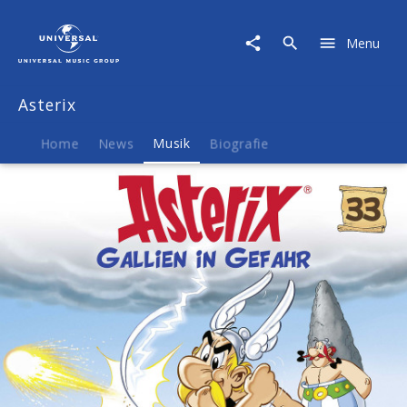
Asterix
|
Menu
Musik
|
33:
Asterix
Gallien
in
Gefahr
Home
News
Musik
Biografie