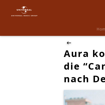
Aura
|
News
|
Aura
Ho
kommt
im
Februar
2018
Aura ko
für
die
die “Ca
"Can't
Steal
nach D
The
Music"
Tour
nach
Deutschland