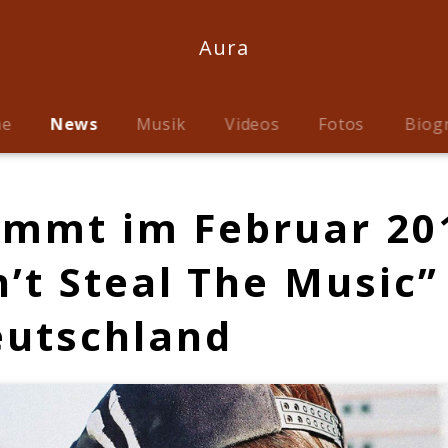
Aura
me
News
Musik
Videos
Fotos
Biog
mmt im Februar 201
n’t Steal The Music”
eutschland