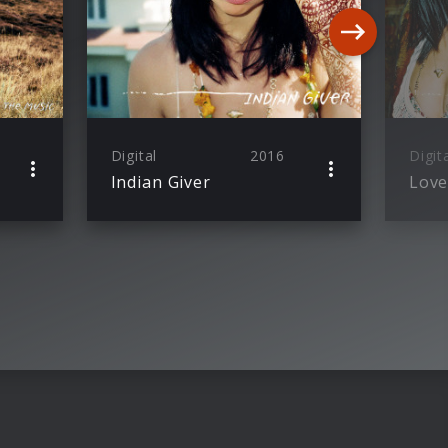
Digital
2016
Digit
Indian Giver
Lov