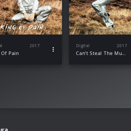
al
2017
Digital
2017
 Of Pain
Can’t Steal The Music
ura