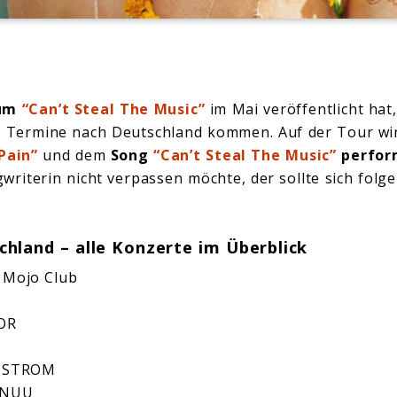
bum
“Can’t Steal The Music”
im Mai veröffentlicht hat
r Termine nach Deutschland kommen. Auf der Tour wir
Pain”
und dem
Song
“Can’t Steal The Music”
perfo
writerin nicht verpassen möchte, der sollte sich fol
schland – alle Konzerte im Überblick
 Mojo Club
XOR
, STROM
I NUU