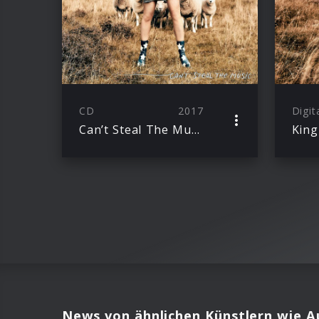
CD
2017
Digit
Can’t Steal The Music
King
News von ähnlichen Künstlern wie A