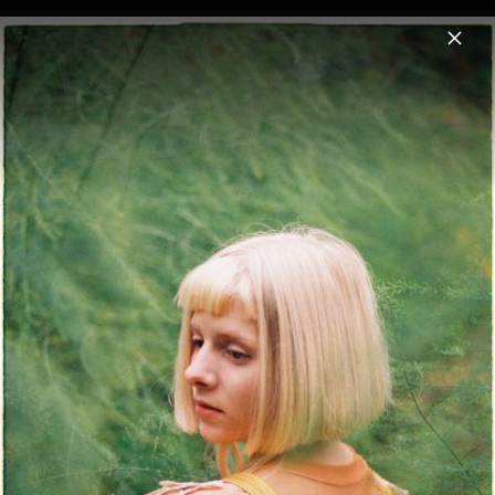
Menu
Aurora
Home
Musik
Fotos
Biografie
Pressebilder 2024