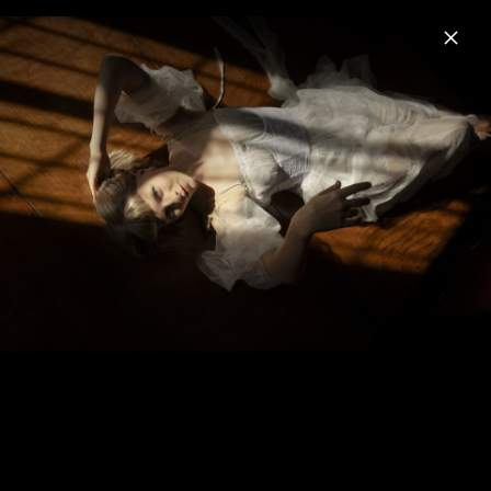
Menu
Aurora
Home
Musik
Fotos
Biografie
Pressebilder 2024