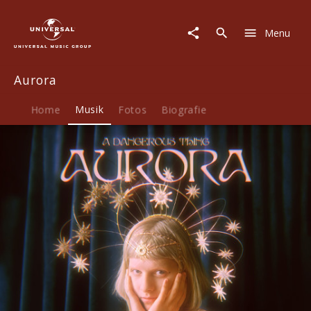
Aurora
|
Menu
Musik
|
A
Aurora
Dangerous
Thing
Home
Musik
Fotos
Biografie