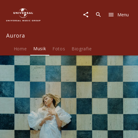
Aurora
|
Menu
Musik
|
The
Aurora
Conflict
Of
The
Home
Musik
Fotos
Biografie
Mind