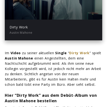
05:11
Play
Mute
Enter
fullsc
Dirty Work
Austin Mahone
Im
Video
zu seiner aktuellen
Single
“
Dirty Work
” spielt
Austin Mahone
einen Angestellten, dem eine
Nachtschicht aufgebrummt wird. Als ihm seine neue
Kollegin vorgestellt wird, ist jedoch nicht mehr an Arbeit
zu denken. Sichtlich angetan von der neuen
Mitarbeiterin, gibt es für Austin kein Halten mehr und
schon bald tobt eine Party im Büro. Aber seht selbst.
Hier “Dirty Work” aus dem Debüt-Album von
Austin Mahone bestellen