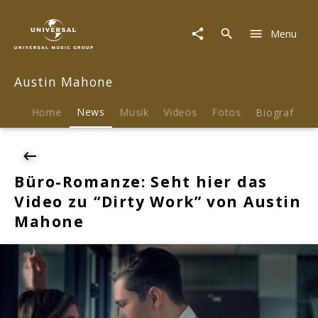
Austin
Mahone
Menu
|
News
|
Austin Mahone
Büro-
Romanze:
Seht
Home
News
Musik
Videos
Fotos
Biografie
hier
das
Video
zu
Büro-Romanze: Seht hier das
"Dirty
Video zu “Dirty Work” von Austin
Work"
von
Mahone
Austin
Mahone