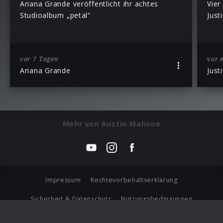
Ariana Grande veröffentlicht ihr achtes
Vier
Studioalbum „petal“
Just
vor 7 Tagen
vor 
Ariana Grande
Just
Mehr von Austin Mahone
Impressum
Rechtevorbehaltserklärung
Sicherheit & Datenschutz
Nutzungsbedingungen
Journalistenlounge
Für Geschäftspartner