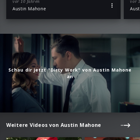
vor 10 Jahren
vor 
Austin Mahone
Aus
Schau dir jetzt "Dirty Work" von Austin Mahone
an
Weitere Videos von Austin Mahone