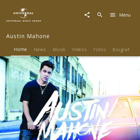
Austin
Mahone
Menu
|
Musik
&
Austin Mahone
Merch
Home
News
Musik
Videos
Fotos
Biografie