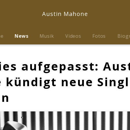
Austin Mahone
me
News
Musik
Videos
Fotos
Biog
es aufgepasst: Aus
kündigt neue Singl
an