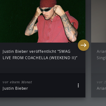
Justin Bieber veröffentlicht “SWAG
Aria
LIVE FROM COACHELLA (WEEKEND II)”
Sing
vor einem Monat
vor 
Justin Bieber
Aria