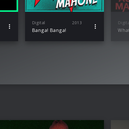
Digital
2013
Digit
Banga! Banga!
What