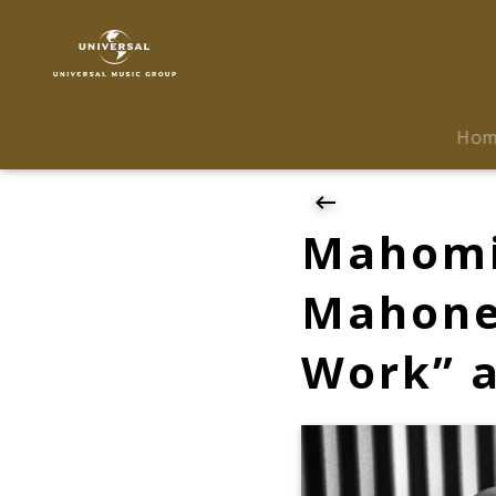
Austin
Mahone
|
News
|
Ho
Mahomies
aufgepasst:
Austin
Mahone
Mahomi
kündigt
neue
Mahone 
Single
"Dirty
Work” 
Work"
an