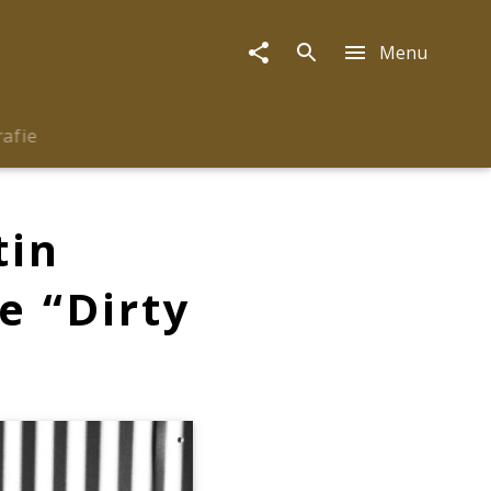
Menu
rafie
tin
e “Dirty