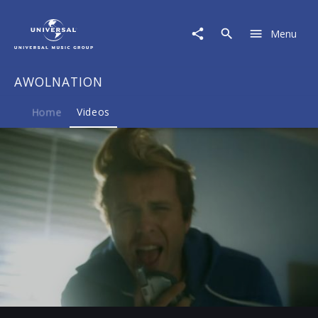
AWOLNATION
|
Menu
Video
|
Sail
AWOLNATION
Home
Videos
Play
-04:21
Play
Mute
Ent