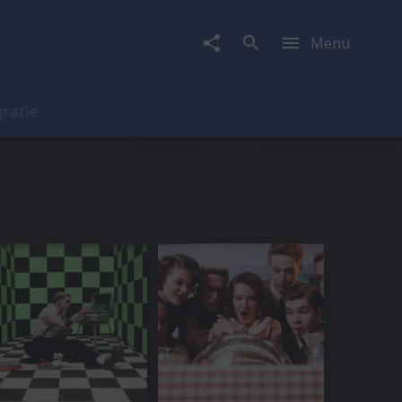
Menu
rafie