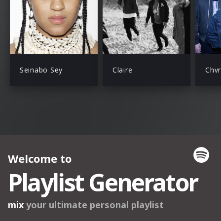
Seinabo Sey
Claire
Chv