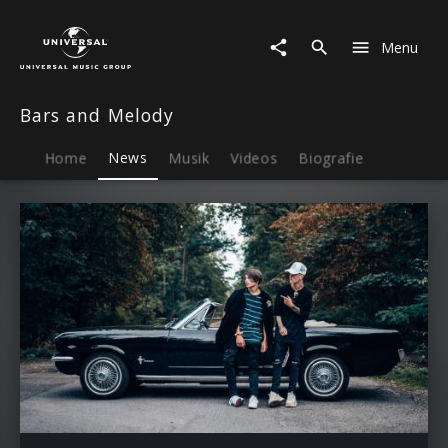
Bars
and
Menu
Melody
|
News
Bars and Melody
Home
News
Musik
Videos
Biografie