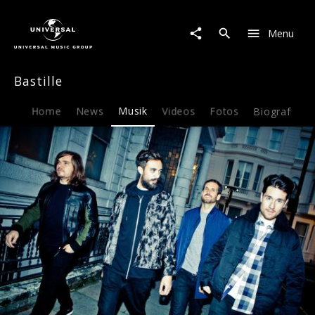
Bastille
|
Menu
Musik
|
"&"
Bastille
(Ampersand)
Home
News
Musik
Videos
Fotos
Biografie