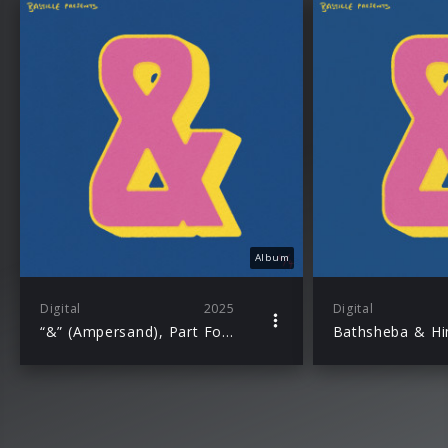
Album
Digital
2025
Digital
“&” (Ampersand), Part Four
Bathsheba & H